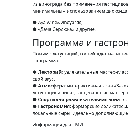
из винограда без применения пестицидов
минимальным использованием диоксида с
● Aya wine&vineyards;
● «Дача Сердюка» и другие.
Программа и гастро
Помимо дегустаций, гостей ждет насыще
программа:
●
Лекторий
: увлекательные мастер-клас
свой вкус.
●
Атмосфера
: интерактивная зона «Зазе
дегустацией вина), танцевальные мастер-
● Спортивно-развлекательная зона
: к
●
Гастрономия
: фермерские деликатесы
локальные сыры, идеально дополняющие
Информация для СМИ