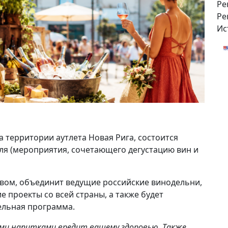
Ре
Ре
Ис
на территории аутлета Новая Рига, состоится
ля (мероприятия, сочетающего дегустацию вин и
вом, объединит ведущие российские винодельни,
 проекты со всей страны, а также будет
ельная программа.
ми напитками вредит вашему здоровью. Также