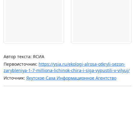
Автор текста: ЯСИА
Первоисточник:
https://ysia.ru/ekologi-alrosa-otkryli-sezon-
zarybleniya-1-7-milliona-lichinok-chira-i-siga-vypustili-v-vilyuj/
Источник:
Якутское-Саха Информационное Агентство