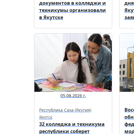
документов в колледжи и
дня
техникумы организовали
Яку
в Якутске
зая
05.08.2026 г.
Вос
Республика Саха (Якутия)
обн
Якутск
32 колледжа и техникума
фед
республики соберет
мо