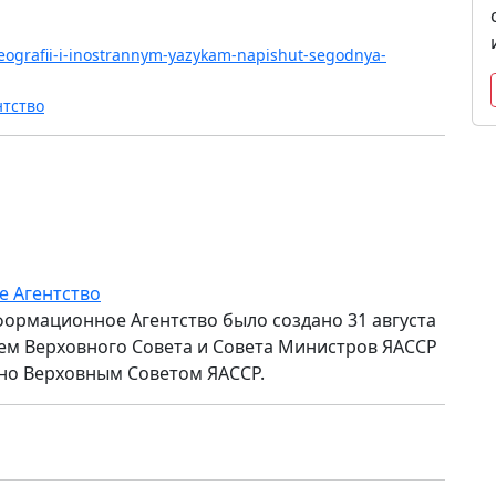
-geografii-i-inostrannym-yazykam-napishut-segodnya-
нтство
е Агентство
формационное Агентство было создано 31 августа
ем Верховного Совета и Совета Министров ЯАССР
но Верховным Советом ЯАССР.