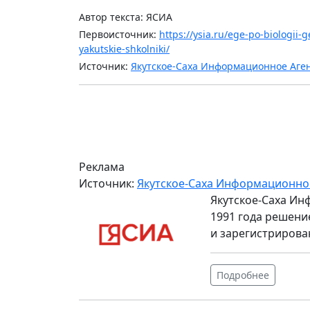
Автор текста: ЯСИА
Первоисточник:
https://ysia.ru/ege-po-biologii
yakutskie-shkolniki/
Источник:
Якутское-Саха Информационное Аге
Реклама
Источник:
Якутское-Саха Информационно
Якутское-Саха Ин
1991 года решени
и зарегистрирова
Подробнее