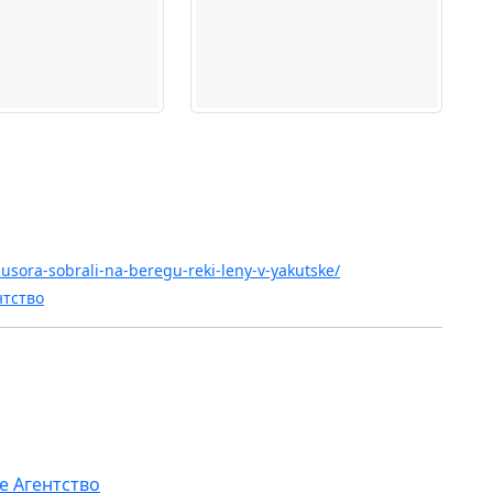
usora-sobrali-na-beregu-reki-leny-v-yakutske/
нтство
е Агентство