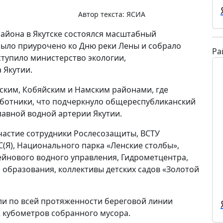
Автор текста:
ЯСИА
айона в Якутске состоялся масштабный
было приурочено ко Дню реки Лены и собрало
Ра
ступило министерство экологии,
 Якутии.
ским, Кобяйским и Намским районами, где
ботники, что подчеркнуло общереспубликанский
лавной водной артерии Якутии.
частие сотрудники Рослесозащиты, ВСТУ
(Я), Национального парка «Ленские столбы»,
сейнового водного управления, Гидрометцентра,
образования, коллективы детских садов «Золотой
и по всей протяженности береговой линии
2 кубометров собранного мусора.