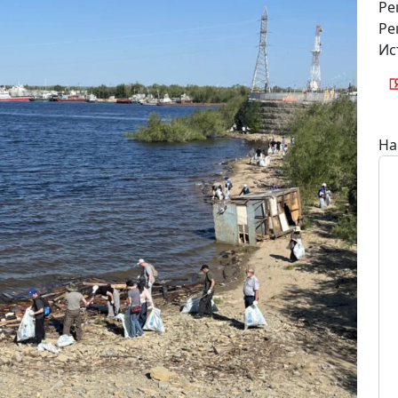
Ре
Ре
Ис
На