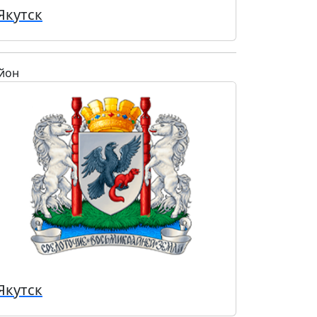
Якутск
йон
Якутск