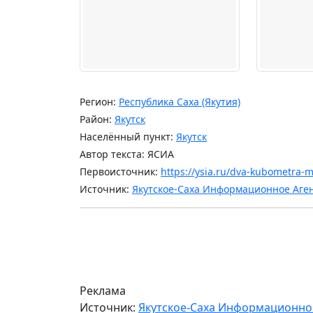
Регион:
Республика Саха (Якутия)
Район:
Якутск
Населённый пункт:
Якутск
Автор текста: ЯСИА
Первоисточник:
https://ysia.ru/dva-kubometra-m
Источник:
Якутское-Саха Информационное Аге
Реклама
Источник:
Якутское-Саха Информационно