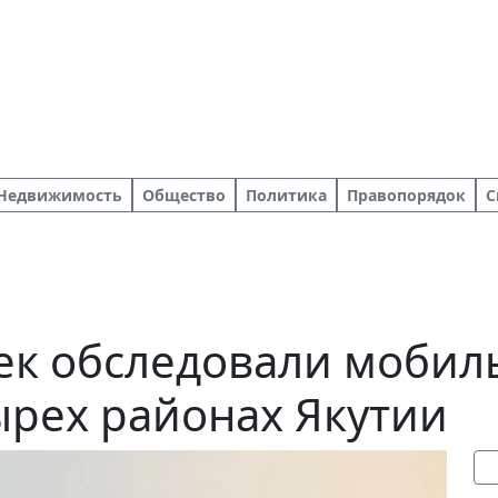
Недвижимость
Общество
Политика
Правопорядок
С
век обследовали моби
ырех районах Якутии