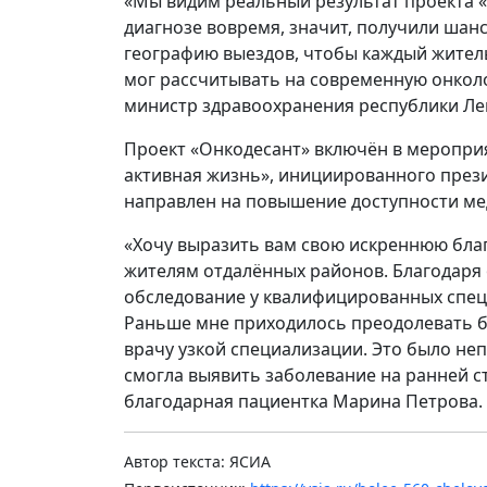
«Мы видим реальный результат проекта «
диагнозе вовремя, значит, получили шан
географию выездов, чтобы каждый житель
мог рассчитывать на современную онко
министр здравоохранения республики Ле
Проект «Онкодесант» включён в меропри
активная жизнь», инициированного през
направлен на повышение доступности м
«Хочу выразить вам свою искреннюю благ
жителям отдалённых районов. Благодаря
обследование у квалифицированных специ
Раньше мне приходилось преодолевать б
врачу узкой специализации. Это было неп
смогла выявить заболевание на ранней с
благодарная пациентка Марина Петрова.
Автор текста: ЯСИА