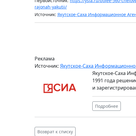
Первоисточник:
https://ysia.ru/bolee-560-chelo
rajonah-yakutii/
Источник:
Якутское-Саха Информационное Аге
Реклама
Источник:
Якутское-Саха Информационно
Якутское-Саха Ин
1991 года решени
и зарегистрирова
Подробнее
Возврат к списку