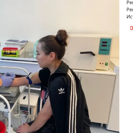
Ре
Ре
Ис