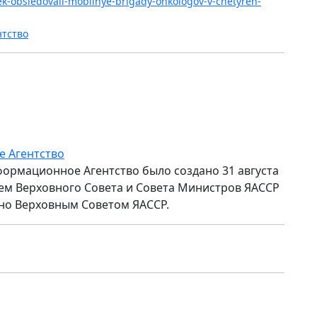
vek-obsledovali-mobilnye-brigady-onkologov-v-chetyreh-
нтство
е Агентство
формационное Агентство было создано 31 августа
ем Верховного Совета и Совета Министров ЯАССР
но Верховным Советом ЯАССР.