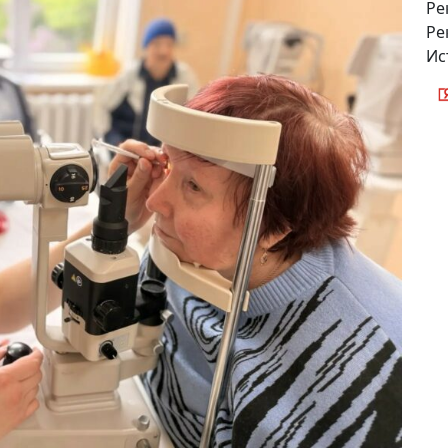
Ре
Ре
Ис