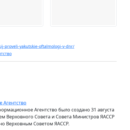
ij-proveli-yakutskie-oftalmologi-v-dnr/
нтство
е Агентство
формационное Агентство было создано 31 августа
ем Верховного Совета и Совета Министров ЯАССР
но Верховным Советом ЯАССР.