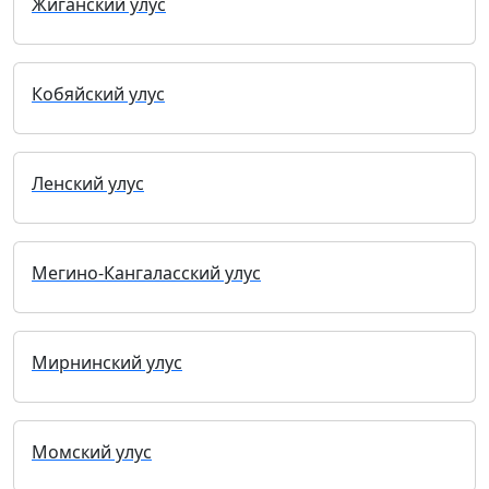
Жиганский улус
Кобяйский улус
Ленский улус
Мегино-Кангаласский улус
Мирнинский улус
Момский улус