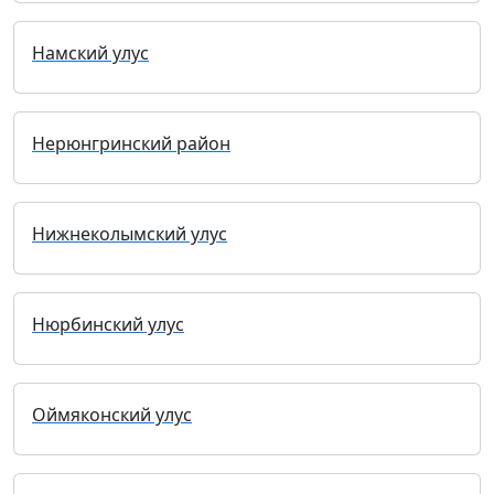
Намский улус
Нерюнгринский район
Нижнеколымский улус
Нюрбинский улус
Оймяконский улус