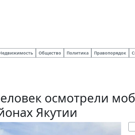
Недвижимость
Общество
Политика
Правопорядок
С
человек осмотрели мо
йонах Якутии