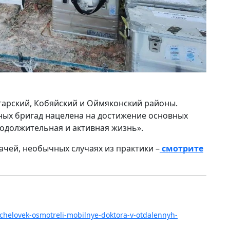
тарский, Кобяйский и Оймяконский районы.
ных бригад нацелена на достижение основных
одолжительная и активная жизнь».
чей, необычных случаях из практики –
смотрите
h-chelovek-osmotreli-mobilnye-doktora-v-otdalennyh-