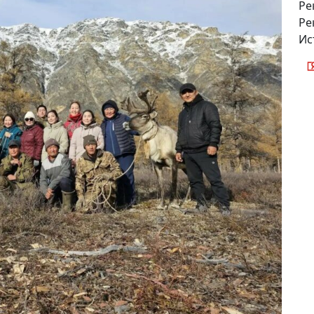
Ре
Ре
Ис