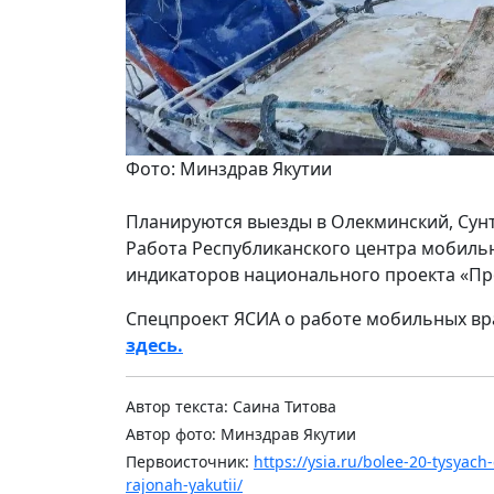
Фото: Минздрав Якутии
Планируются выезды в Олекминский, Сун
Работа Республиканского центра мобиль
индикаторов национального проекта «Пр
Спецпроект ЯСИА о работе мобильных вра
здесь.
Автор текста: Саина Титова
Автор фото: Минздрав Якутии
Первоисточник:
https://ysia.ru/bolee-20-tysyac
rajonah-yakutii/