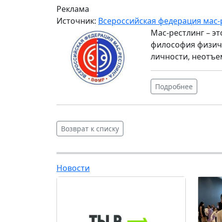
Реклама
Источник:
Всероссийская федерация мас-
Мас-рестлинг – э
философия физиче
личности, неотъе
Подробнее
Возврат к списку
Новости