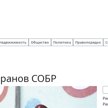
Недвижимость
Общество
Политика
Правопорядок
С
еранов СОБР
Ре
Ре