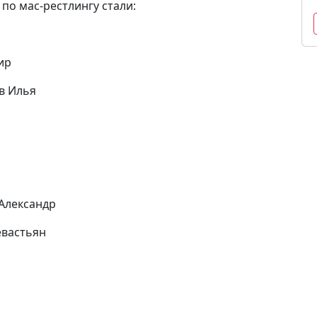
о мас-рестлингу стали:
ир
ов Илья
 Александр
евастьян