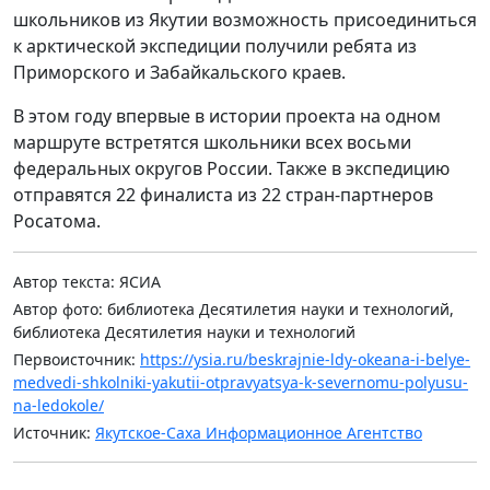
школьников из Якутии возможность присоединиться
к арктической экспедиции получили ребята из
Приморского и Забайкальского краев.
В этом году впервые в истории проекта на одном
маршруте встретятся школьники всех восьми
федеральных округов России. Также в экспедицию
отправятся 22 финалиста из 22 стран-партнеров
Росатома.
Автор текста: ЯСИА
Автор фото: библиотека Десятилетия науки и технологий,
библиотека Десятилетия науки и технологий
Первоисточник:
https://ysia.ru/beskrajnie-ldy-okeana-i-belye-
medvedi-shkolniki-yakutii-otpravyatsya-k-severnomu-polyusu-
na-ledokole/
Источник:
Якутское-Саха Информационное Агентство