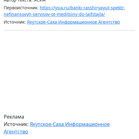
Первоисточник:
https://ysia.ru/banki-rasshiryayut-spektr-
nefinansovyh-servisov-ot-meditsiny-do-lajfstajla/
Источник:
Якутское-Саха Информационное Агентство
Реклама
Источник:
Якутское-Саха Информационное
Агентство