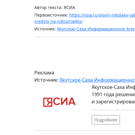
Автор текста: ЯСИА
Первоисточник:
https://ysia.ru/ajsen-nikolaev-
sredstv-na-natsproekty/
Источник:
Якутское-Саха Информационное Аге
Реклама
Источник:
Якутское-Саха Информационно
Якутское-Саха Ин
1991 года решени
и зарегистрирова
Подробнее