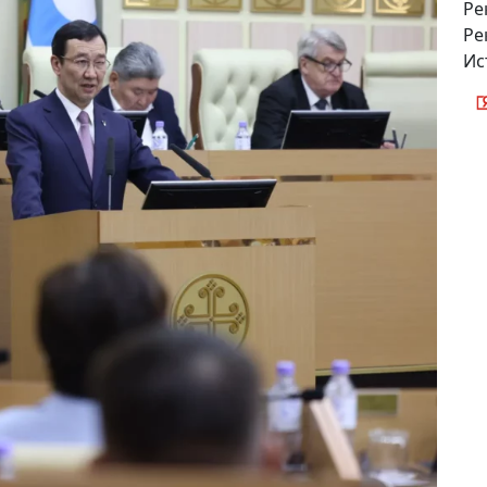
Ре
Ре
Ис