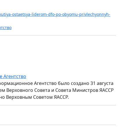
yakutiya-ostaetsya-liderom-dfo-po-obyomu-privlechyonnyh-
нтство
е Агентство
формационное Агентство было создано 31 августа
ем Верховного Совета и Совета Министров ЯАССР
но Верховным Советом ЯАССР.