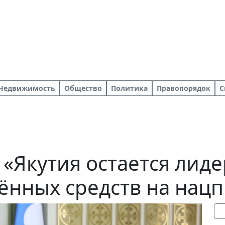
Недвижимость
Общество
Политика
Правопорядок
С
 «Якутия остается лид
ённых средств на нац