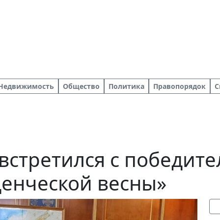
Недвижимость
Общество
Политика
Правопорядок
С
встретился с победит
денческой весны»