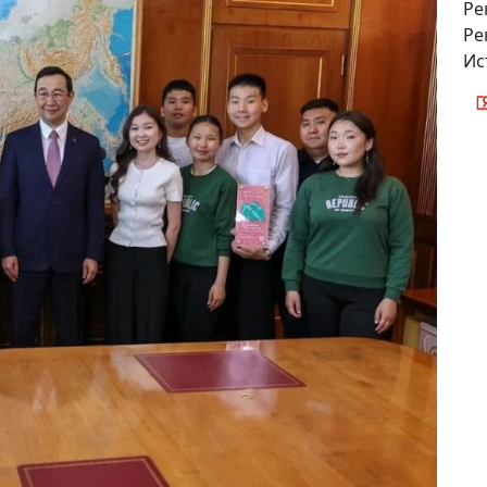
Ре
Ре
Ис