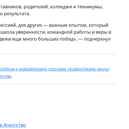
ставников, родителей, колледжи и техникумы,
о результата.
фессией, для других — важным опытом, который
о школа уверенности, командной работы и веры в
одежи еще много больших побед», — подчеркнул
stretilsya-s-pobeditelyami-rossijskoj-studencheskoj-vesny/
нтство
е Агентство