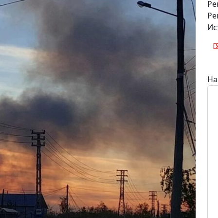
Ре
Ре
Ис
На