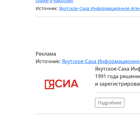
svalke-v-yakutske/
Источник:
Якутское-Саха Информационное Аге
Реклама
Источник:
Якутское-Саха Информационно
Якутское-Саха Ин
1991 года решени
и зарегистрирова
Подробнее