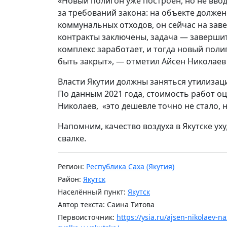
«Новый полигон уже построен, но не вводи
за требований закона: на объекте долже
коммунальных отходов, он сейчас на за
контракты заключены, задача — завершит
комплекс заработает, и тогда новый поли
быть закрыт», — отметил Айсен Николаев
Власти Якутии должны заняться утилизац
По данным 2021 года, стоимость работ оц
Николаев, «это дешевле точно не стало, 
Напомним, качество воздуха в Якутске у
свалке.
Регион:
Республика Саха (Якутия)
Район:
Якутск
Населённый пункт:
Якутск
Автор текста: Саина Титова
Первоисточник:
https://ysia.ru/ajsen-nikolaev-n