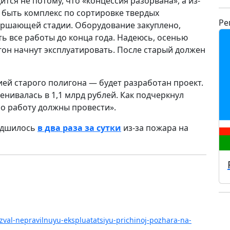
тся не потому, что «концессия разорвана», а из-
н быть комплекс по сортировке твердых
Ре
вершающей стадии. Оборудование закуплено,
ь все работы до конца года. Надеюсь, осенью
гон начнут эксплуатировать. После старый должен
ией старого полигона — будет разработан проект.
енивалась в 1,1 млрд рублей. Как подчеркнул
но работу должны провести».
худшилось
в два раза за сутки
из-за пожара на
azval-nepravilnuyu-ekspluatatsiyu-prichinoj-pozhara-na-