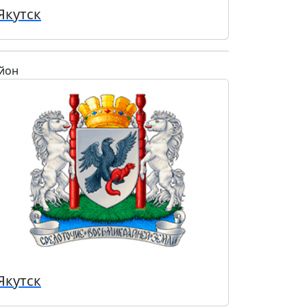
Якутск
йон
Якутск