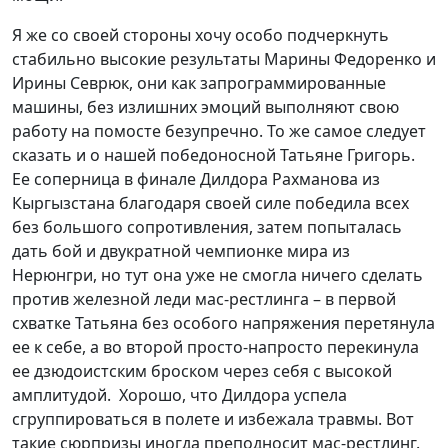
Я же со своей стороны хочу особо подчеркнуть
стабильно высокие результаты Марины Федоренко и
Ирины Севрюк, они как запрограммированные
машины, без излишних эмоций выполняют свою
работу на помосте безупречно. То же самое следует
сказать и о нашей победоносной Татьяне Григорь.
Ее соперница в финале Дилдора Рахманова из
Кыргызстана благодаря своей силе победила всех
без большого сопротивления, затем попыталась
дать бой и двукратной чемпионке мира из
Нерюнгри, но тут она уже не смогла ничего сделать
против железной леди мас-рестлинга – в первой
схватке Татьяна без особого напряжения перетянула
ее к себе, а во второй просто-напросто перекинула
ее дзюдоистским броском через себя с высокой
амплитудой. Хорошо, что Дилдора успела
сгруппироваться в полете и избежала травмы. Вот
такие сюрпризы иногда преподносит мас-рестлинг.