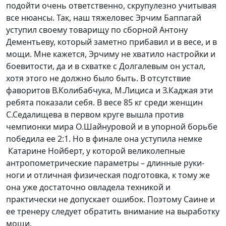
подойти очень ответственно, скрупулезно учитывая
все нюансы. Так, наш тяжеловес Эрчим Баппагай
уступил своему товарищу по сборной Антону
Дементьеву, который заметно прибавил и в весе, и в
мощи. Мне кажется, Эрчиму не хватило настройки и
боевитости, да и в схватке с Долгалевым он устал,
хотя этого не должно было быть. В отсутствие
фаворитов В.Колибабчука, М.Лициса и З.Каджая эти
ребята показали себя. В весе 85 кг среди женщин
С.Седалищева в первом круге вышла против
чемпионки мира О.Шайнуровой и в упорной борьбе
победила ее 2:1. Но в финале она уступила немке
Катарине Нойберт, у которой великолепные
антропометрические параметры – длинные руки-
ноги и отличная физическая подготовка, к тому же
она уже достаточно овладела техникой и
практически не допускает ошибок. Поэтому Саине и
ее тренеру следует обратить внимание на выработку
мощи.