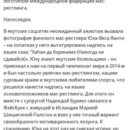
логотипом Международной федерации мас-
рестлинга.
Напоследок
В якутских соцсетях неожиданный ажиотаж вызвала
фотография финского мас-рестлера Юха-Веса Яанти
– на лопатках у него вытатуирована надпись на
языке саха: “Хаһан да бэринимэ (Никогда не
сдавайся)». Юху знают якутские болельщики – он
приезжал к нам на первый чемпионат мира в 2014-м
и был настолько увлечен мас-рестлингом, нашим
суровым краем и якутскими любителями спорта, что
решился нанести надпись на языке
основоположников мас-рестлинга. Для этого он
вместе с супругой Надеждой Бурико связался в
Фэйсбуке с живущей в Исландии Марией
Шишигиной-Палссон и взял у нее точный вариант
своеобразного мотивационного лозунга. К
сожалению, Юха на этот раз не снискал успеха, но