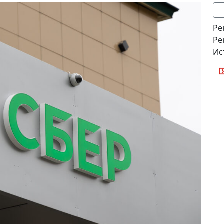
Ре
Ре
Ис