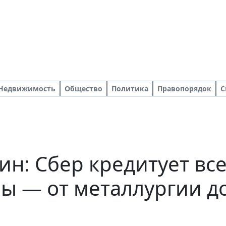
Недвижимость
Общество
Политика
Правопорядок
С
ин: Сбер кредитует вс
ны — от металлургии д