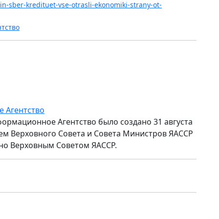
in-sber-kredituet-vse-otrasli-ekonomiki-strany-ot-
нтство
е Агентство
формационное Агентство было создано 31 августа
ем Верховного Совета и Совета Министров ЯАССР
но Верховным Советом ЯАССР.