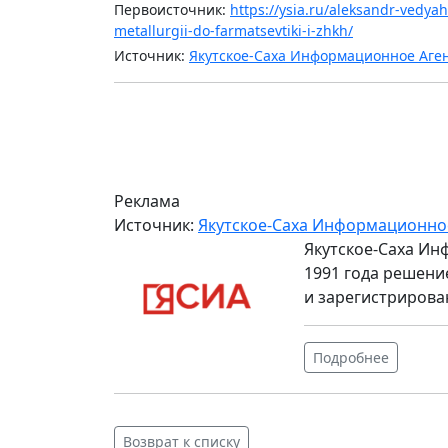
Первоисточник:
https://ysia.ru/aleksandr-vedyah
metallurgii-do-farmatsevtiki-i-zhkh/
Источник:
Якутское-Саха Информационное Аге
Реклама
Источник:
Якутское-Саха Информационно
Якутское-Саха Ин
1991 года решени
и зарегистрирова
Подробнее
Возврат к списку