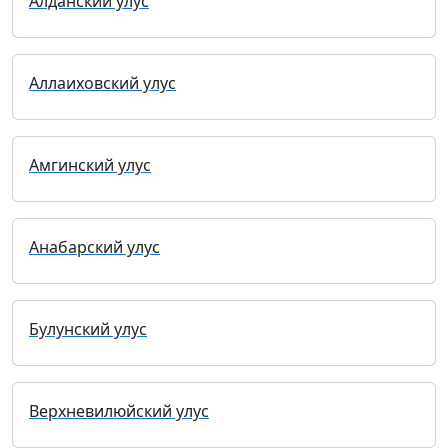
Алданский улус
Аллаиховский улус
Амгинский улус
Анабарский улус
Булунский улус
Верхневилюйский улус