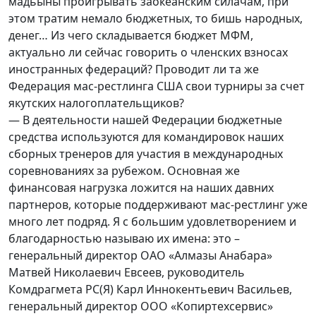
мадьыны проигрывать заокеанским силачам, при
этом тратим немало бюджетных, то бишь народных,
денег… Из чего складывается бюджет МФМ,
актуально ли сейчас говорить о членских взносах
иностранных федераций? Проводит ли та же
Федерация мас-рестлинга США свои турниры за счет
якутских налогоплательщиков?
— В деятельности нашей Федерации бюджетные
средства используются для командировок наших
сборных тренеров для участия в международных
соревнованиях за рубежом. Основная же
финансовая нагрузка ложится на наших давних
партнеров, которые поддерживают мас-рестлинг уже
много лет подряд. Я с большим удовлетворением и
благодарностью называю их имена: это –
генеральный директор ОАО «Алмазы Анабара»
Матвей Николаевич Евсеев, руководитель
Комдрагмета РС(Я) Карл Иннокентьевич Васильев,
генеральный директор ООО «Копиртехсервис»