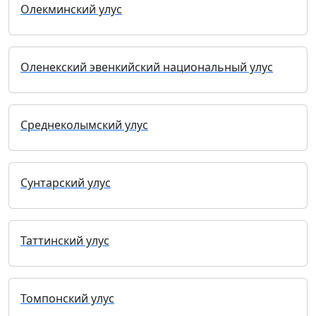
Олекминский улус
Оленекский эвенкийский национальный улус
Среднеколымский улус
Сунтарский улус
Таттинский улус
Томпонский улус