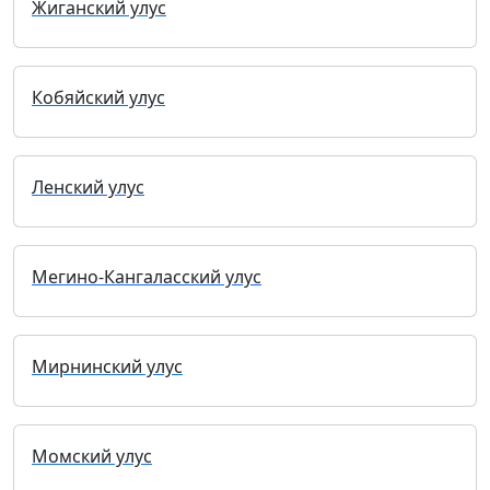
Жиганский улус
Кобяйский улус
Ленский улус
Мегино-Кангаласский улус
Мирнинский улус
Момский улус