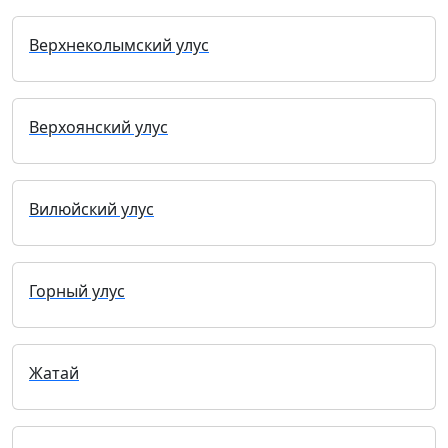
Верхнеколымский улус
Верхоянский улус
Вилюйский улус
Горный улус
Жатай