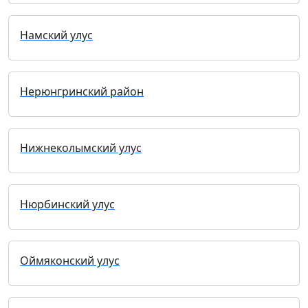
Намский улус
Нерюнгринский район
Нижнеколымский улус
Нюрбинский улус
Оймяконский улус