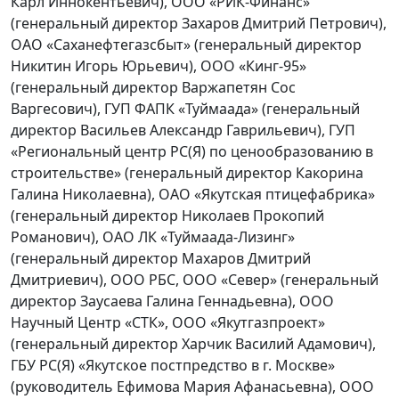
Карл Иннокентьевич), ООО «РИК-Финанс»
(генеральный директор Захаров Дмитрий Петрович),
ОАО «Саханефтегазсбыт» (генеральный директор
Никитин Игорь Юрьевич), ООО «Кинг-95»
(генеральный директор Варжапетян Сос
Варгесович), ГУП ФАПК «Туймаада» (генеральный
директор Васильев Александр Гаврильевич), ГУП
«Региональный центр РС(Я) по ценообразованию в
строительстве» (генеральный директор Какорина
Галина Николаевна), ОАО «Якутская птицефабрика»
(генеральный директор Николаев Прокопий
Романович), ОАО ЛК «Туймаада-Лизинг»
(генеральный директор Махаров Дмитрий
Дмитриевич), ООО РБС, ООО «Север» (генеральный
директор Заусаева Галина Геннадьевна), ООО
Научный Центр «СТК», ООО «Якутгазпроект»
(генеральный директор Харчик Василий Адамович),
ГБУ РС(Я) «Якутское постпредство в г. Москве»
(руководитель Ефимова Мария Афанасьевна), ООО