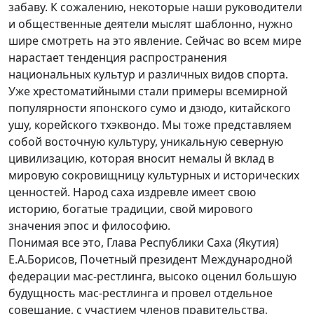
забаву. К сожалению, некоторые наши руководители
и общественные деятели мыслят шаблонно, нужно
шире смотреть на это явление. Сейчас во всем мире
нарастает тенденция распространения
национальных культур и различных видов спорта.
Уже хрестоматийными стали примеры всемирной
популярности японского сумо и дзюдо, китайского
ушу, корейского тхэквондо. Мы тоже представляем
собой восточную культуру, уникальную северную
цивилизацию, которая вносит немалы й вклад в
мировую сокровищницу культурных и исторических
ценностей. Народ саха издревле имеет свою
историю, богатые традиции, свой мирового
значения эпос и философию.
Понимая все это, Глава Республики Саха (Якутия)
Е.А.Борисов, Почетный президент Международной
федерации мас-рестлинга, высоко оценил большую
будущность мас-рестлинга и провел отдельное
совещание, с участием членов правительства,