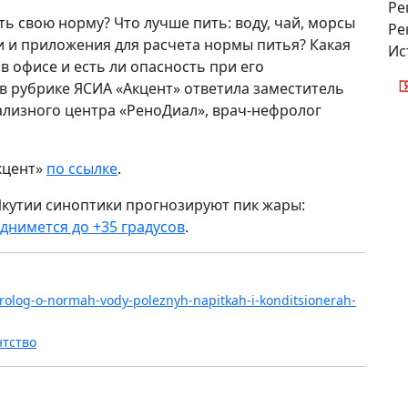
Ре
ть свою норму? Что лучше пить: воду, чай, морсы
Ре
и и приложения для расчета нормы питья? Какая
Ис
 офисе и есть ли опасность при его
 в рубрике ЯСИА «Акцент» ответила заместитель
ализного центра «РеноДиал», врач-нефролог
кцент»
по ссылке
.
Якутии синоптики прогнозируют пик жары:
днимется до +35 градусов
.
efrolog-o-normah-vody-poleznyh-napitkah-i-konditsionerah-
нтство