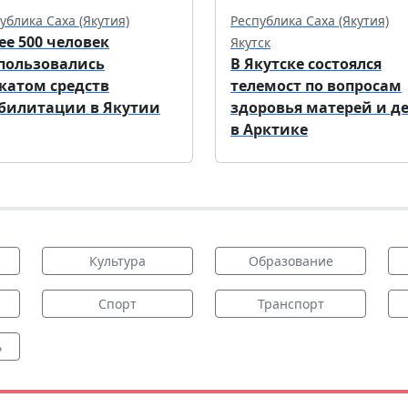
ублика Саха (Якутия)
Республика Саха (Якутия)
ее 500 человек
Якутск
пользовались
В Якутске состоялся
катом средств
телемост по вопросам
билитации в Якутии
здоровья матерей и д
в Арктике
Культура
Образование
Спорт
Транспорт
ь