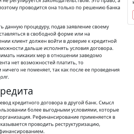
 не регулируется законодательством. Это право, а
поэтому проводится она только по решению банка
ь данную процедуру, подав заявление своему
ставляться в свободной форме или на
ении клиент должен войти в доверие к кредитной
зможности дальше исполнять условия договора.
нимать никаких мер в отношении заведомо
ента нет возможностей платить, то
ничего не поменяет, так как после ее проведения
олг.
редита
вод кредитного договора в другой банк. Смысл
ользовании более выгодными условиями, которые
 организация. Рефинансирование применяется в
отказывается проводить реструктуризацию,
рефинансированием.